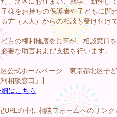
た、北区にお住まい、就学、勤務し
お子様をお持ちの保護者や子どもに関
ある方（大人）からの相談も受け付け
す。
どもの権利擁護委員等が、相談窓口を
て必要な助言および支援を行います。
北区公式ホームページ「東京都北区子
権利相談窓口」】
詳細はこちら
記URLの中に相談フォームへのリンク