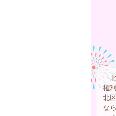
「
権
北
な