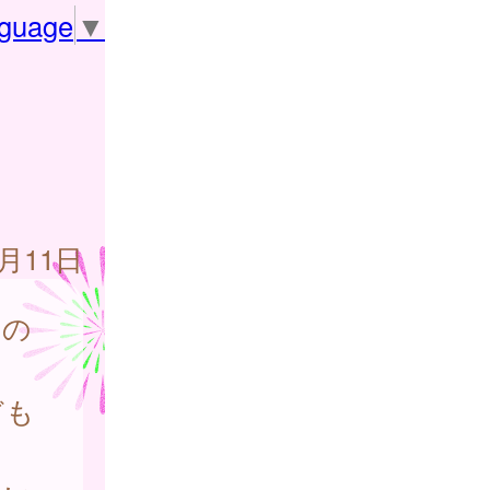
nguage
▼
】
9月11日
もの
ども