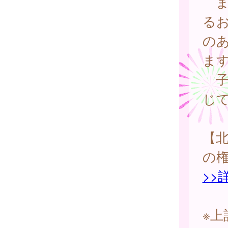
ま
る
の
ま
子
じ
【
の
>>
※上