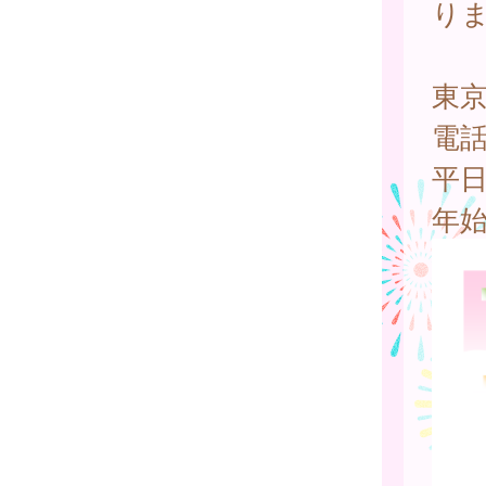
り
東
電
平日
年