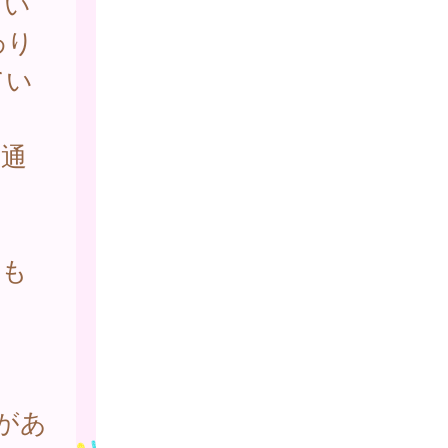
てい
わり
てい
通
ども
があ