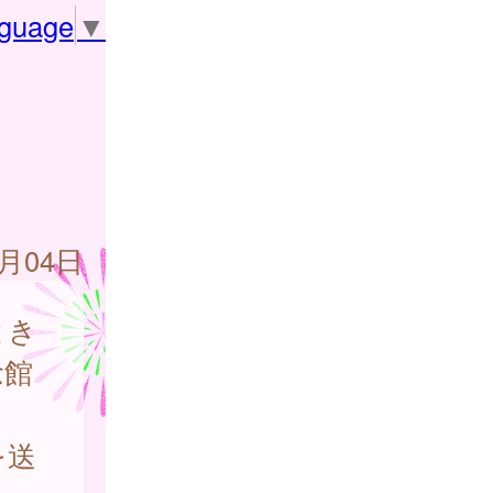
nguage
▼
7月04日
とき
念館
を送