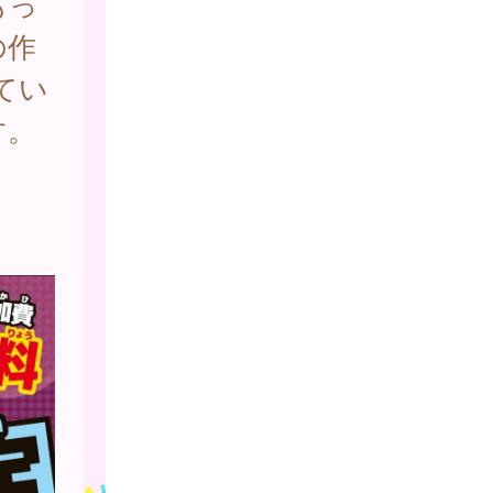
もっ
の作
てい
す。