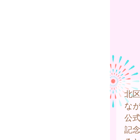
北
な
公
記