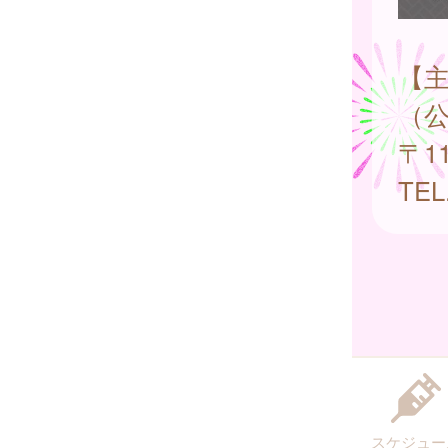
【
（
〒1
TEL
スケジュー