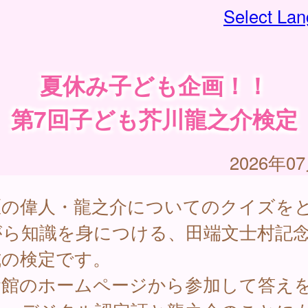
Select La
夏休み子ども企画！！
第7回子ども芥川龍之介検定
2026年0
区の偉人・龍之介についてのクイズを
がら知識を身につける、田端文士村記
式の検定です。
念館のホームページから参加して答え