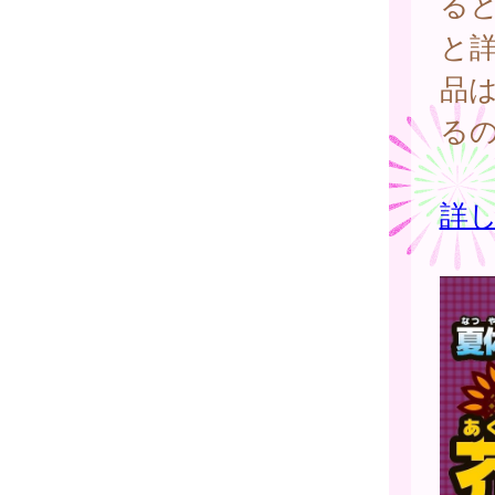
る
と
品
る
詳