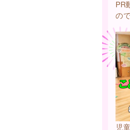
P
の
児童