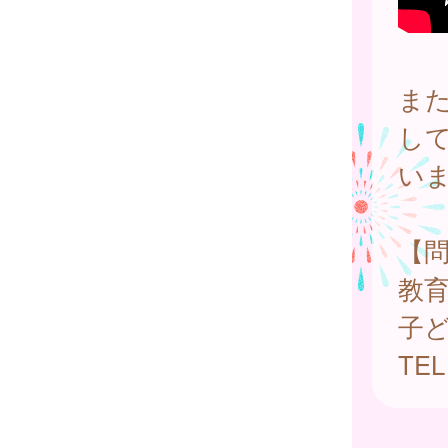
ま
し
い
【
教
子
TE