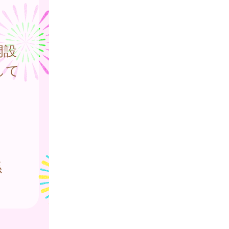
開設
して
係