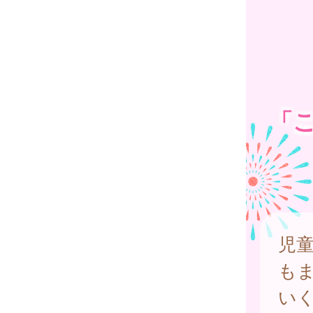
「
児
も
い