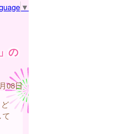
nguage
▼
」の
8月08日
こど
して