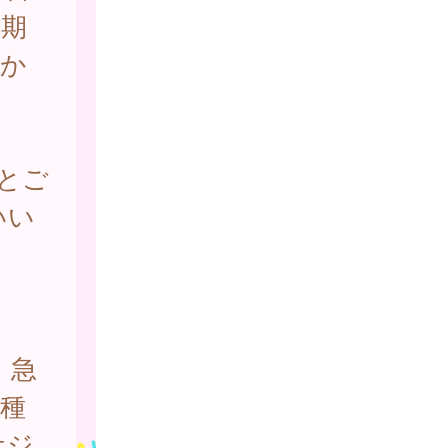
定期
月か
とご
いい
、急
種
ケジ