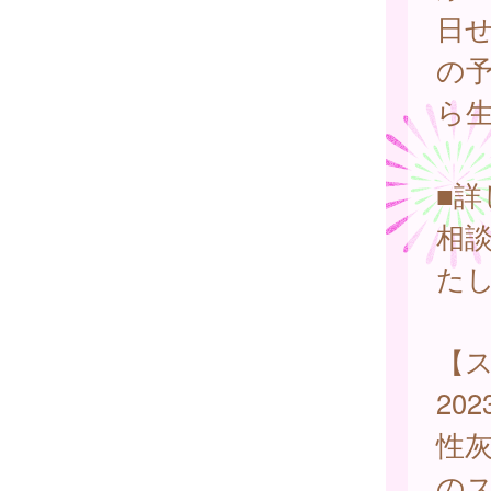
日
の
ら
■
相
た
【
20
性
の