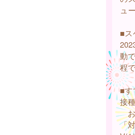
ュ
■
20
動
程
■
接
お
「対