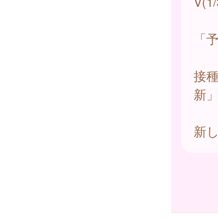
V(
「
接
新
新