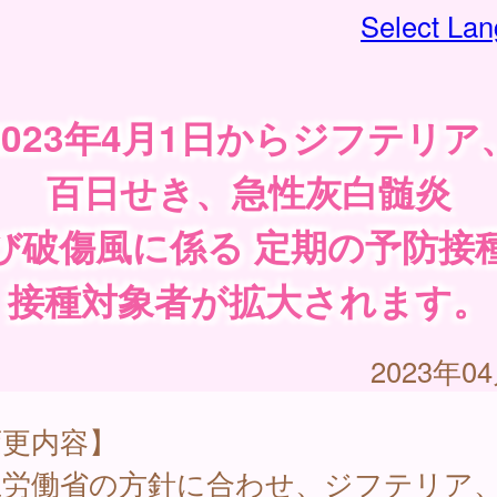
Select La
2023年4月1日からジフテリア
百日せき、急性灰白髄炎
び破傷風に係る 定期の予防接
接種対象者が拡大されます。
2023年0
変更内容】
生労働省の方針に合わせ、ジフテリア