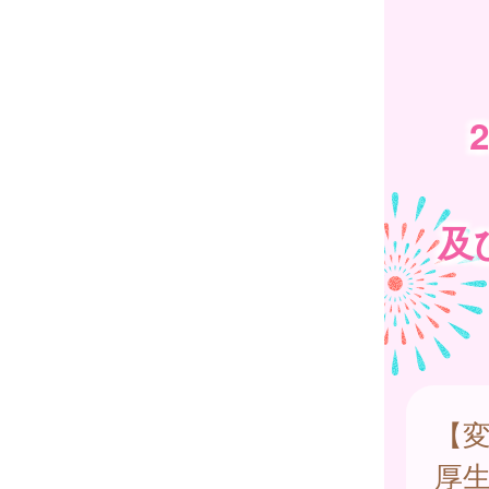
及
【
厚