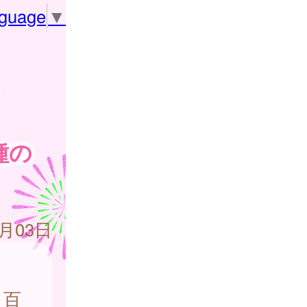
nguage
▼
、
種の
4月03日
、百