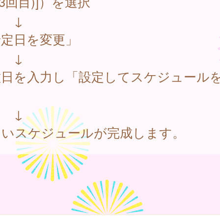
1/3回目)]）を選択
↓
予定日を変更」
↓
種日を入力し「設定してスケジュール
」
↓
しいスケジュールが完成します。