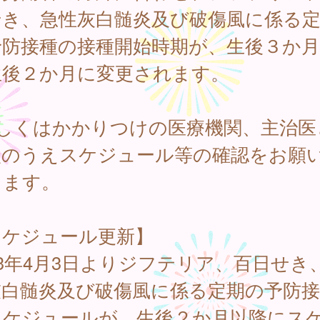
せき、急性灰白髄炎及び破傷風に係る
予防接種の接種開始時期が、生後３か
生後２か月に変更されます。
詳しくはかかりつけの医療機関、主治医
談のうえスケジュール等の確認をお願
します。
スケジュール更新】
23年4月3日よりジフテリア、百日せき
灰白髄炎及び破傷風に係る定期の予防接
スケジュールが、生後２か月以降にス