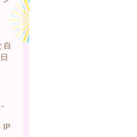
と自
の日
す。
IP