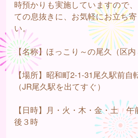
時預かりも実施していますので、
ての息抜きに、お気軽にお立ち寄
い。
【名称】ほっこり～の尾久（区内
【場所】昭和町2-1-31尾久駅前
（JR尾久駅を出てすぐ）
【日時】月・火・木・金・土 午
後３時