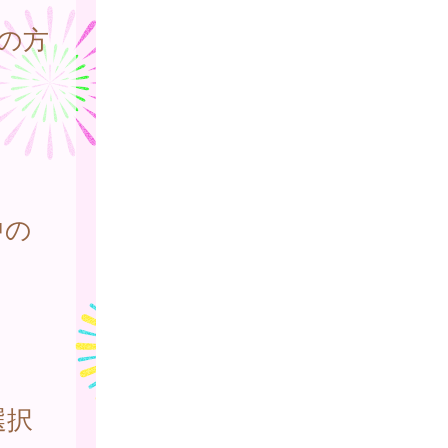
の方
中の
選択