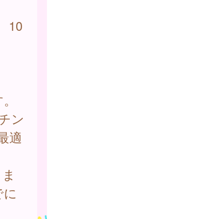
10
す。
チン
最適
）ま
でに