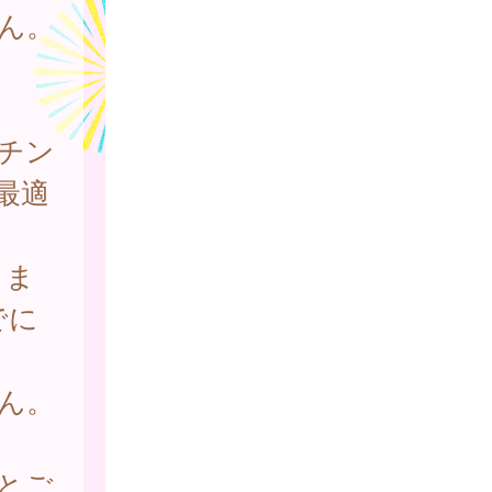
ん。
。
チン
最適
）ま
でに
ん。
とご