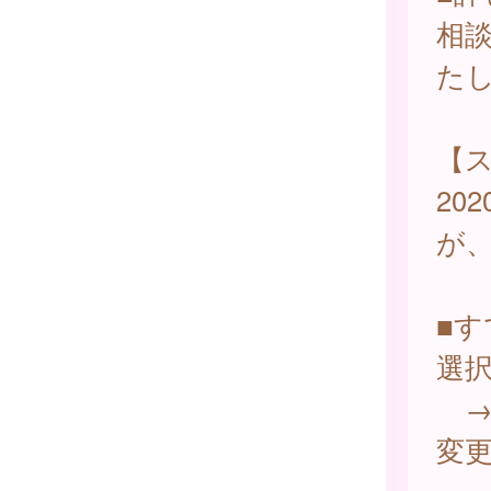
相
た
【
20
が
■
選
→
変