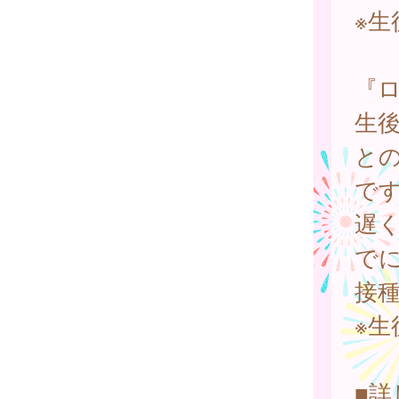
※生
『
生
と
で
遅く
でに
接
※生
■