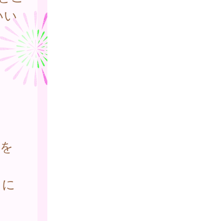
いい
ン
ンを
」に