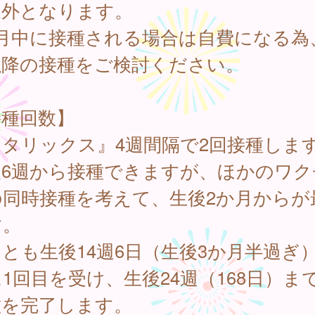
象外となります。
月中に接種される場合は自費になる為、
以降の接種をご検討ください。
接種回数】
ロタリックス』4週間隔で2回接種しま
後6週から接種できますが、ほかのワク
の同時接種を考えて、生後2か月からが
す。
とも生後14週6日（生後3か月半過ぎ
1回目を受け、生後24週（168日）ま
種を完了します。