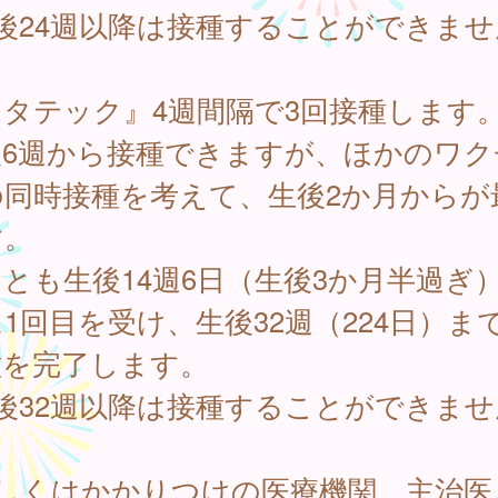
後24週以降は接種することができませ
ロタテック』4週間隔で3回接種します
後6週から接種できますが、ほかのワク
の同時接種を考えて、生後2か月からが
す。
とも生後14週6日（生後3か月半過ぎ
1回目を受け、生後32週（224日）ま
種を完了します。
後32週以降は接種することができませ
詳しくはかかりつけの医療機関、主治医