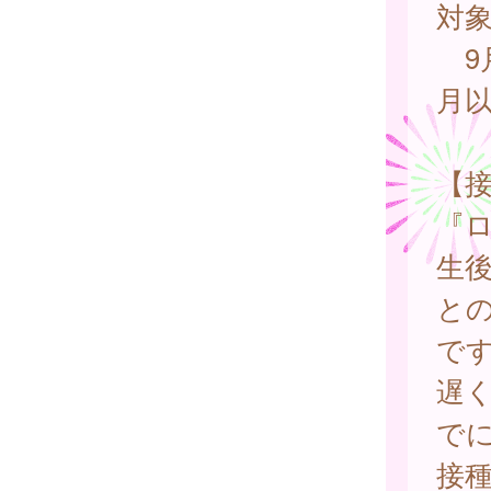
対
9
月
【
『
生
と
で
遅く
でに
接