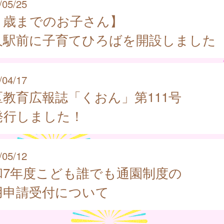
/05/25
３歳までのお子さん】
久駅前に子育てひろばを開設しました
/04/17
区教育広報誌「くおん」第111号
発行しました！
/05/12
和7年度こども誰でも通園制度の
用申請受付について