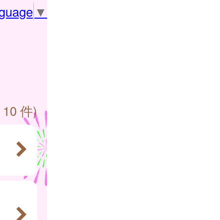
nguage
▼
 10 件)