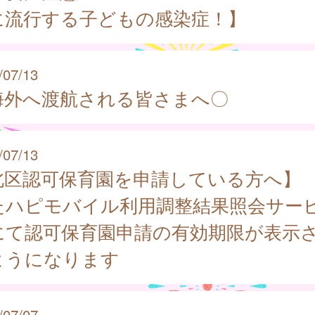
に流行する子どもの感染症！】
/07/13
海外へ渡航される皆さまへ〇
/07/13
北区認可保育園を申請している方へ】
たハピモバイル利用調整結果照会サー
にて認可保育園申請の有効期限が表示
ようになります
/07/07