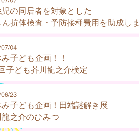
歳児の同居者を対象とした
しん抗体検査・予防接種費用を助成し
/07/04
休み子ども企画！！
7回子ども芥川龍之介検定
/06/23
休み子ども企画！田端謎解き展
川龍之介のひみつ