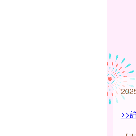
20
>>