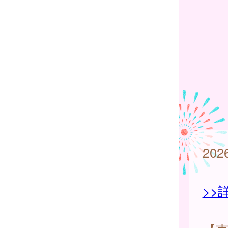
20
>>