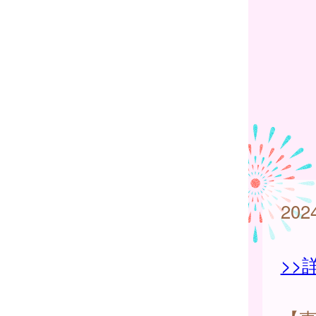
20
>>