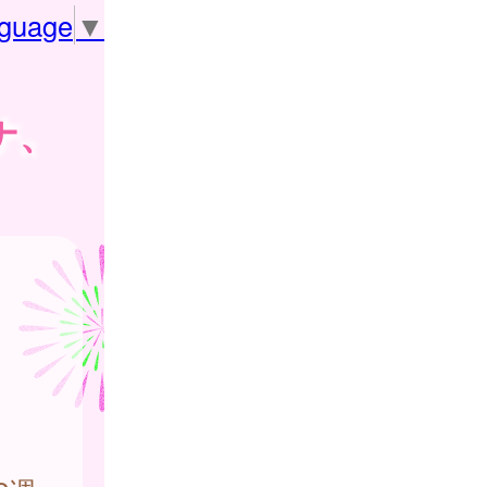
nguage
▼
ナ、