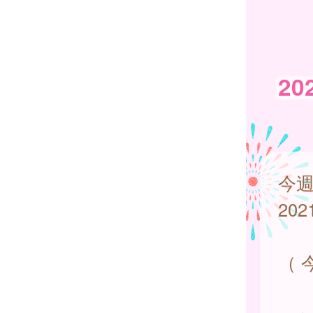
2
今
20
（ 