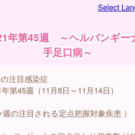
Select La
021年第45週 ～ヘルパンギー
手足口病～
週の注目感染症
21年第45週（11月8日～11月14日）
今週の注目される定点把握対象疾患 ）