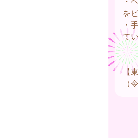
・
を
・
て
【
（令