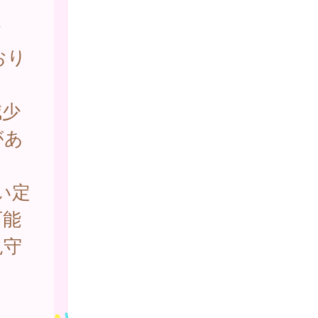
す
おり
減少
があ
い定
可能
見守