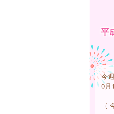
平
今週
0月
（ 