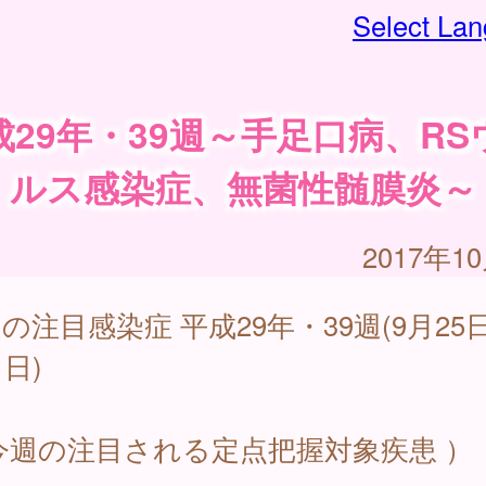
Select La
成29年・39週～手足口病、RS
ルス感染症、無菌性髄膜炎～
2017年1
の注目感染症 平成29年・39週(9月25
1日)
今週の注目される定点把握対象疾患 ）