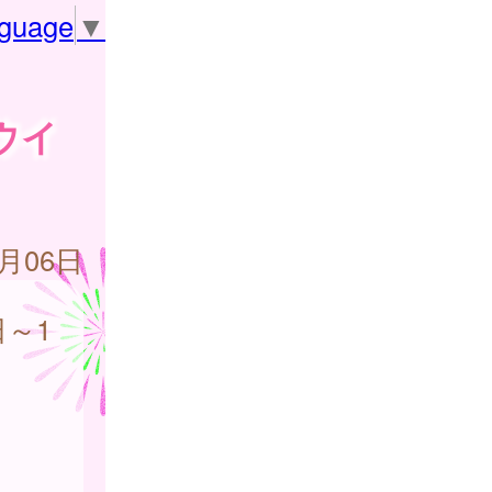
nguage
▼
ウイ
0月06日
日～1