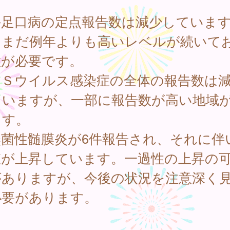
手足口病の定点報告数は減少していま
、まだ例年よりも高いレベルが続いて
意が必要です。
ＲＳウイルス感染症の全体の報告数は
ていますが、一部に報告数が高い地域
ます。
無菌性髄膜炎が6件報告され、それに伴
値が上昇しています。一過性の上昇の
がありますが、今後の状況を注意深く
必要があります。