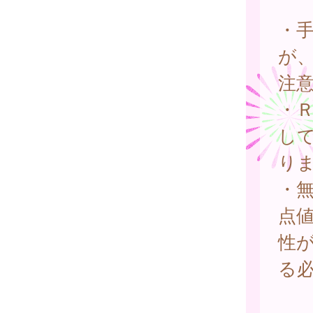
・
が
注
・
し
り
・
点
性
る