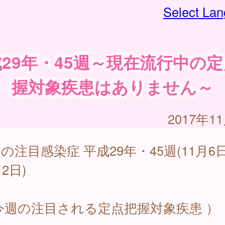
Select La
29年・45週～現在流行中の
握対象疾患はありません～
2017年1
の注目感染症 平成29年・45週(11月6
12日)
今週の注目される定点把握対象疾患 ）