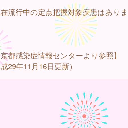
現在流行中の定点把握対象疾患はあり
。
東京都感染症情報センターより参照】
成29年11月16日更新）