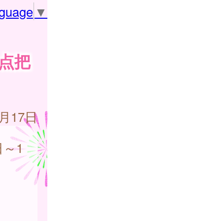
nguage
▼
定点把
1月17日
日～1