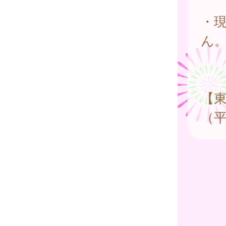
・
ん
【
（平