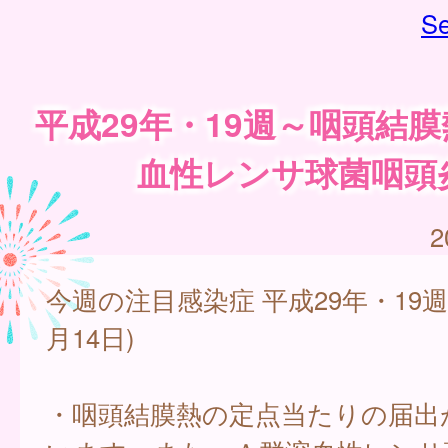
Se
平成29年・19週～咽頭結
血性レンサ球菌咽頭
2
今週の注目感染症 平成29年・19週
月14日)
・咽頭結膜熱の定点当たりの届出