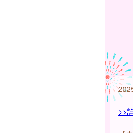
20
>>