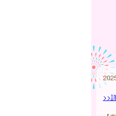
20
>>