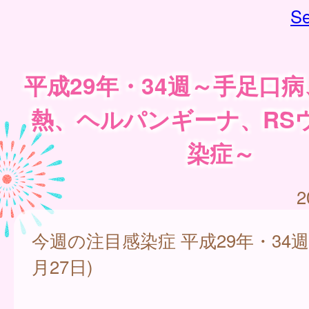
Se
平成29年・34週～手足口
熱、ヘルパンギーナ、RS
染症～
2
今週の注目感染症 平成29年・34週(
月27日)