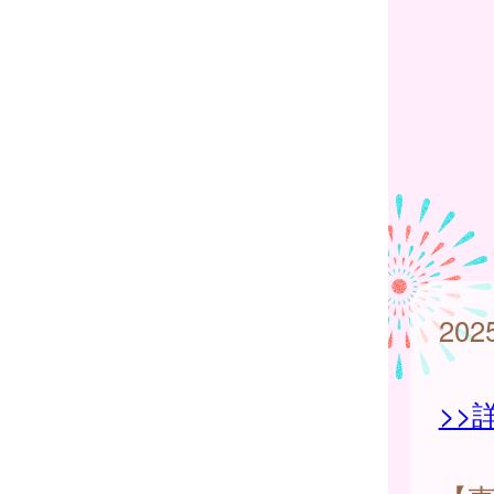
20
>>