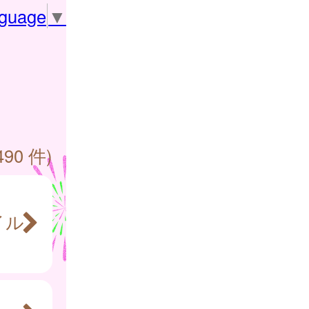
nguage
▼
490 件)
イル