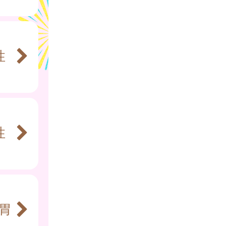
性
性
胃