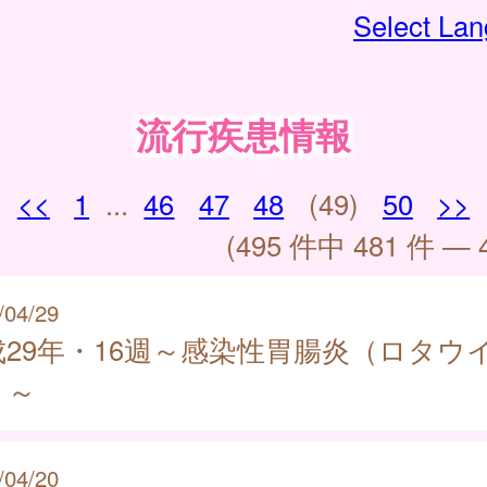
Select La
流行疾患情報
<<
1
...
46
47
48
(49)
50
>>
(495 件中 481 件 — 
/04/29
成29年・16週～感染性胃腸炎（ロタウ
）～
/04/20