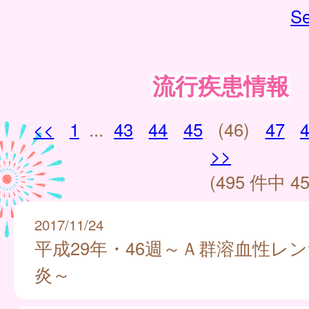
Se
流行疾患情報
<<
1
...
43
44
45
(46)
47
>>
(495 件中 45
2017/11/24
平成29年・46週～Ａ群溶血性レ
炎～