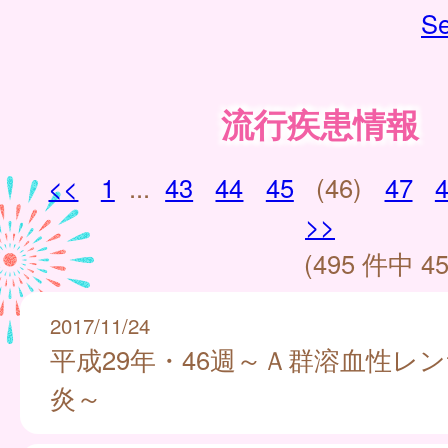
Se
流行疾患情報
<<
1
...
43
44
45
(46)
47
>>
(495 件中 45
2017/11/24
平成29年・46週～Ａ群溶血性レ
炎～