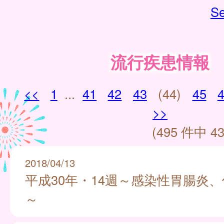
Se
流行疾患情報
<<
1
...
41
42
43
(44)
45
>>
(495 件中 43
2018/04/13
平成30年・14週～感染性胃腸炎
～