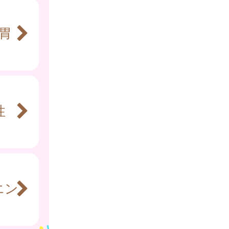
胃
性
エン