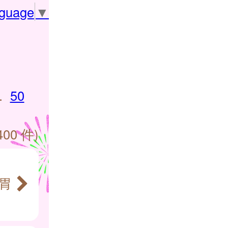
nguage
▼
.
50
400 件)
胃