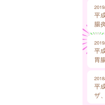
2019
平
腸
2019
平
胃
2018
平
ザ