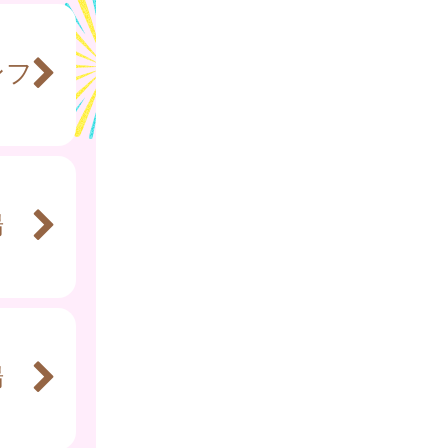
ンフ
腸
腸