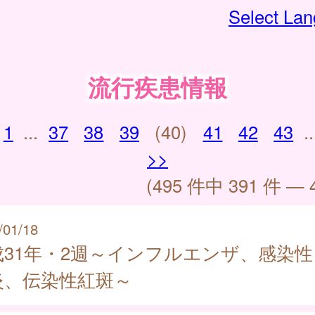
Select La
流行疾患情報
1
...
37
38
39
(40)
41
42
43
..
>>
(495 件中 391 件 — 
/01/18
成31年・2週～インフルエンザ、感染性
炎、伝染性紅斑～