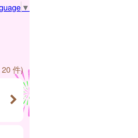
nguage
▼
 20 件)