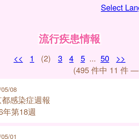
Select La
流行疾患情報
<<
1
(2)
3
4
5
...
50
>>
(495 件中 11 件 —
/05/08
京都感染症週報
26年第18週
/05/01