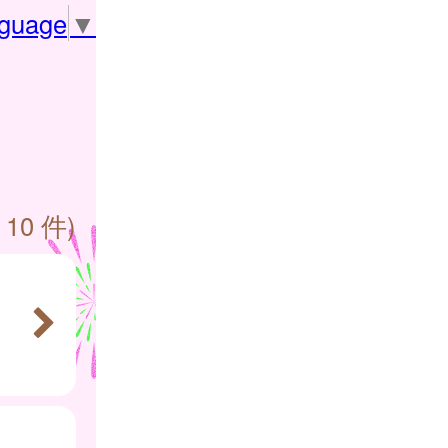
nguage
▼
 10 件)