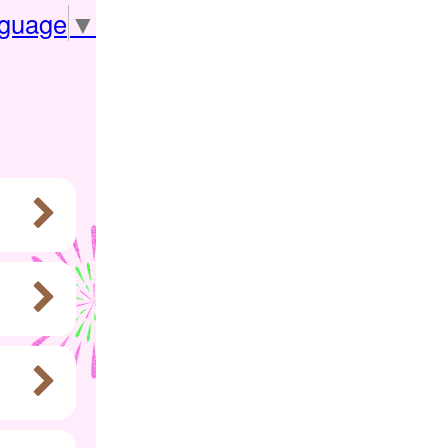
nguage
▼