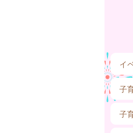
イ
子
子