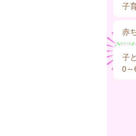
子
赤
子
0