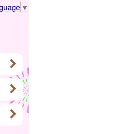
nguage
▼