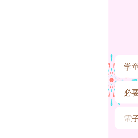
学
必
電