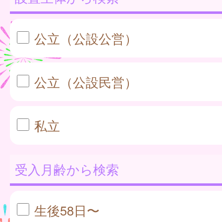
公立（公設公営）
公立（公設民営）
私立
受入月齢から検索
生後58日〜