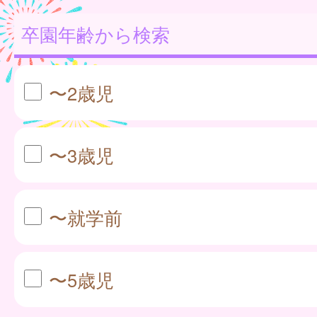
卒園年齢から検索
〜2歳児
〜3歳児
〜就学前
〜5歳児