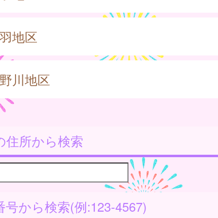
羽地区
野川地区
の住所から検索
号から検索(例:123-4567)