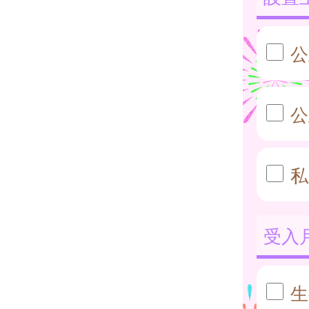
公
公
私
受入
生