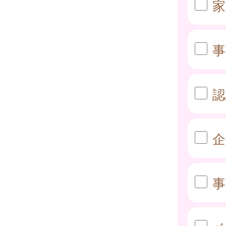
家
事
認
企
事