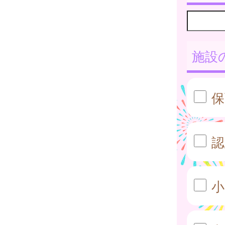
施設
保
認
小