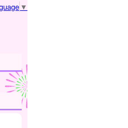
nguage
▼