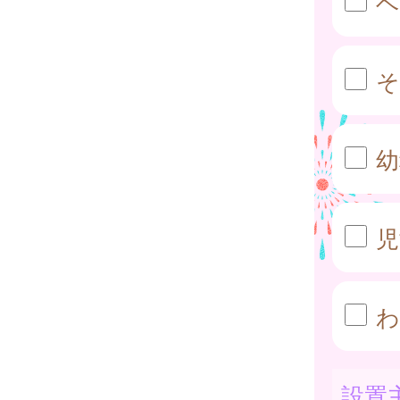
ベ
そ
幼
児
わ
設置