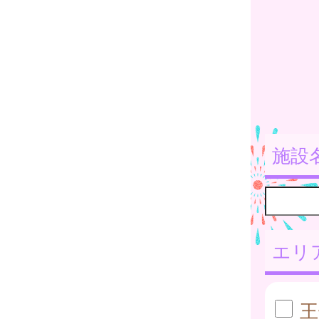
施設
エリ
王