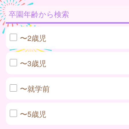
卒園年齢から検索
〜2歳児
〜3歳児
〜就学前
〜5歳児