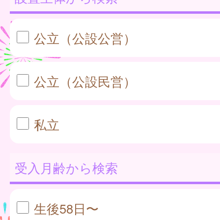
公立（公設公営）
公立（公設民営）
私立
受入月齢から検索
生後58日〜