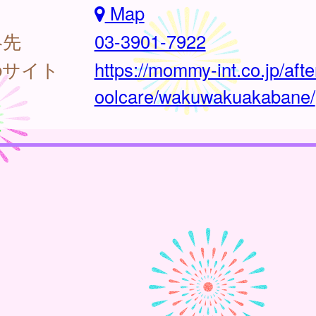
Map
絡先
03-3901-7922
bサイト
https://mommy-int.co.jp/aft
oolcare/wakuwakuakabane/