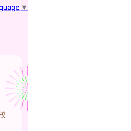
nguage
▼
校