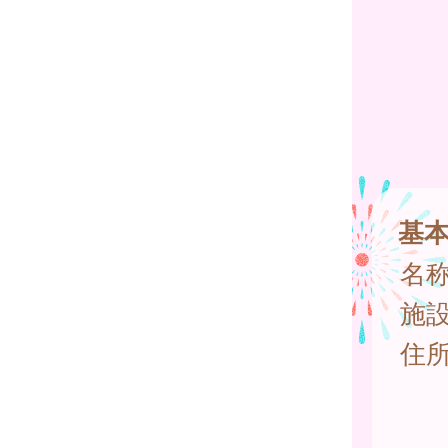
基
名
施
住