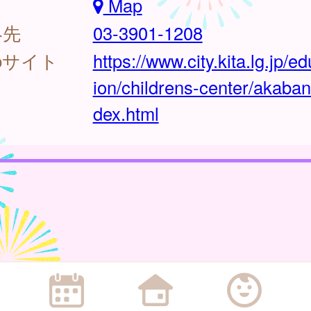
Map
絡先
03-3901-1208
bサイト
https://www.city.kita.lg.jp/e
ion/childrens-center/akaban
dex.html