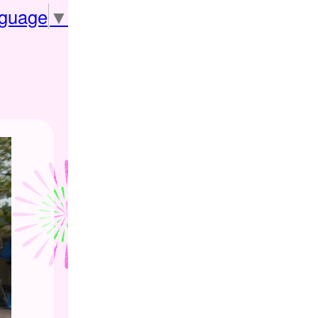
nguage
▼