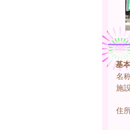
基
名
施
住