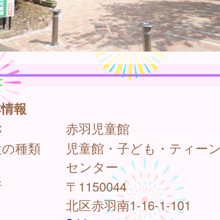
本情報
称
赤羽児童館
設の種類
児童館・子ども・ティー
センター
所
〒1150044
北区赤羽南1-16-1-101