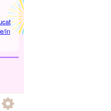
ducat
e/in