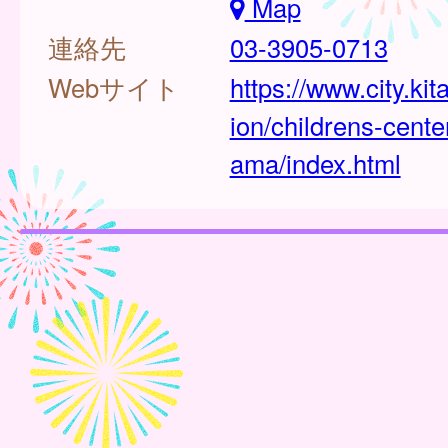
Map
連絡先
03-3905-0713
Webサイト
https://www.city.kit
ion/childrens-cent
ama/index.html