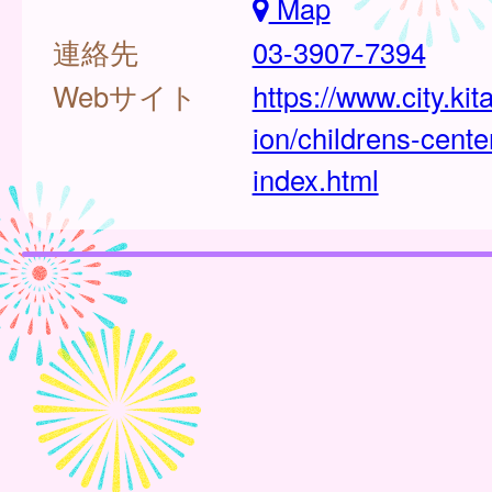
Map
連絡先
03-3907-7394
Webサイト
https://www.city.kit
ion/childrens-cente
index.html