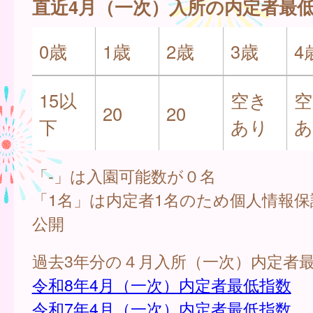
直近4月（一次）入所の内定者最
0歳
1歳
2歳
3歳
4
15以
空き
空
20
20
下
あり
あ
「-」は入園可能数が０名
「1名」は内定者1名のため個人情報
公開
過去3年分の４月入所（一次）内定者
令和8年4月（一次）内定者最低指数
令和7年4月（一次）内定者最低指数