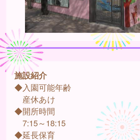
施設紹介
◆入園可能年齢
産休あけ
◆開所時間
7:15～18:15
◆延長保育