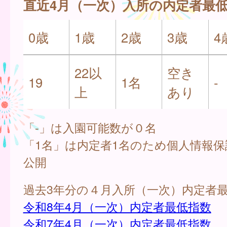
直近4月（一次）入所の内定者最
0歳
1歳
2歳
3歳
4
22以
空き
19
1名
-
上
あり
「-」は入園可能数が０名
「1名」は内定者1名のため個人情報
公開
過去3年分の４月入所（一次）内定者
令和8年4月（一次）内定者最低指数
令和7年4月（一次）内定者最低指数