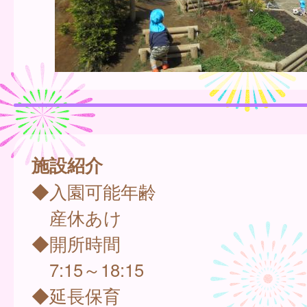
施設紹介
◆入園可能年齢
産休あけ
◆開所時間
7:15～18:15
◆延長保育