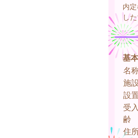
内定
した
基
名
施
設
受
齢
住