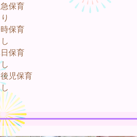
緊急保育
り
一時保育
し
休日保育
し
病後児保育
し