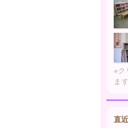
※
ま
直