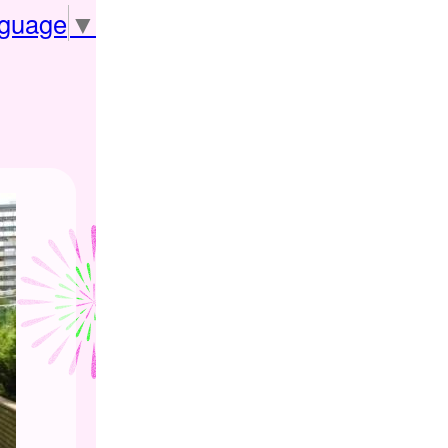
nguage
▼