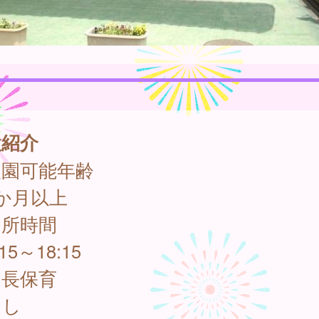
設紹介
入園可能年齢
か月以上
開所時間
5～18:15
延長保育
し