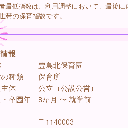
者最低指数は、利用調整において、最後に
世帯の保育指数です。
本情報
称
豊島北保育園
設の種類
保育所
置主体
公立（公設公営）
入・卒園年
8か月 〜 就学前
所
〒1140003