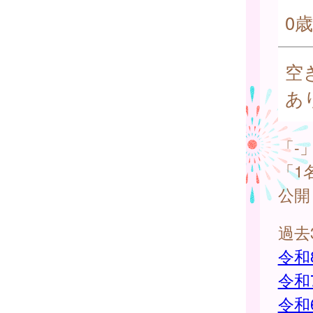
0歳
空
あ
「-
「1
公開
過去
令和
令和
令和