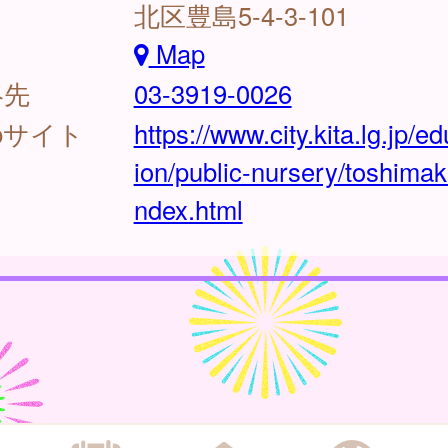
北区豊島5-4-3-101
Map
絡先
03-3919-0026
bサイト
https://www.city.kita.lg.jp/e
ion/public-nursery/toshimaki
ndex.html