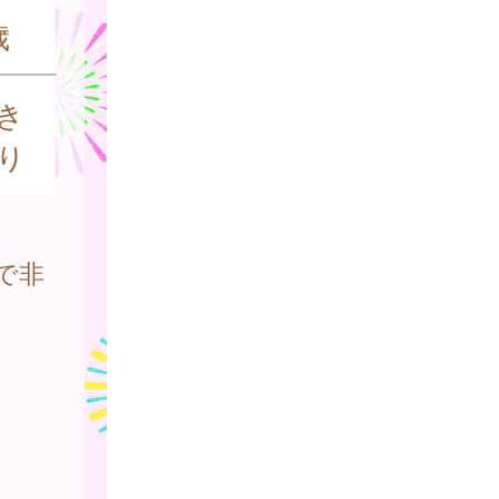
歳
き
り
で非