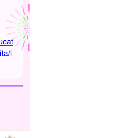
ducat
ta/i