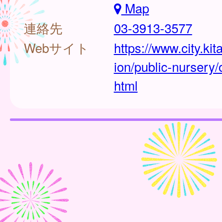
Map
連絡先
03-3913-3577
Webサイト
https://www.city.kit
ion/public-nursery/o
html