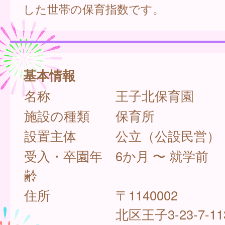
した世帯の保育指数です。
基本情報
名称
王子北保育園
施設の種類
保育所
設置主体
公立（公設民営）
受入・卒園年
6か月 〜 就学前
齢
住所
〒1140002
北区王子3-23-7-11