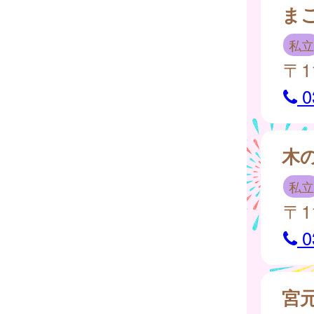
ま
私立
〒1
0
木
私立
〒1
0
宮