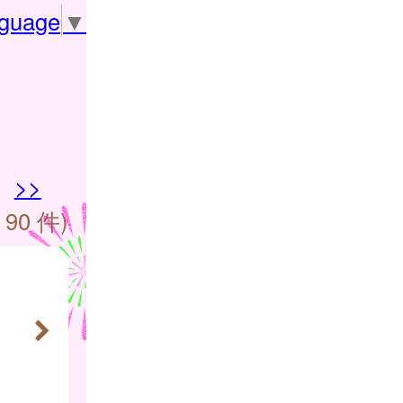
nguage
▼
>>
 90 件)