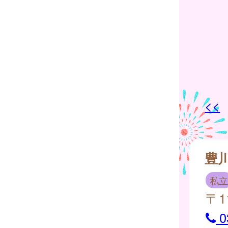
<<
豊
私立
〒1
0