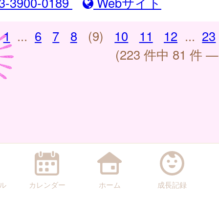
3-3900-0189
Webサイト
1
...
6
7
8
(9)
10
11
12
...
23
(223 件中 81 件 —
ル
カレンダー
ホーム
成長記録