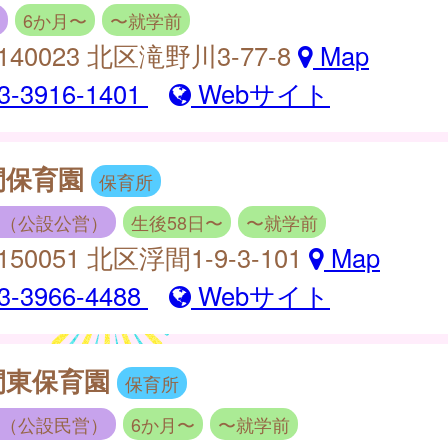
6か月〜
〜就学前
140023 北区滝野川3-77-8
Map
3-3916-1401
Webサイト
間保育園
保育所
（公設公営）
生後58日〜
〜就学前
150051 北区浮間1-9-3-101
Map
3-3966-4488
Webサイト
間東保育園
保育所
（公設民営）
6か月〜
〜就学前