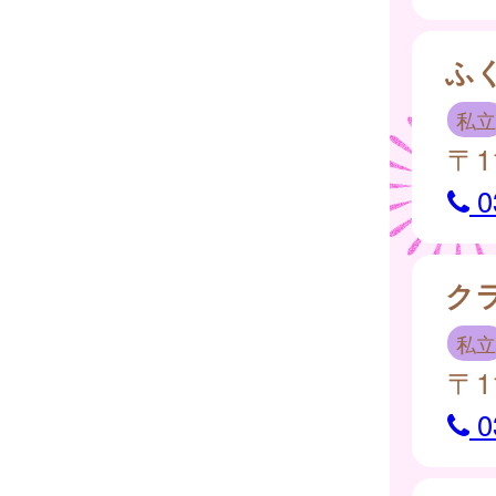
ふ
私立
〒1
0
ク
私立
〒1
0