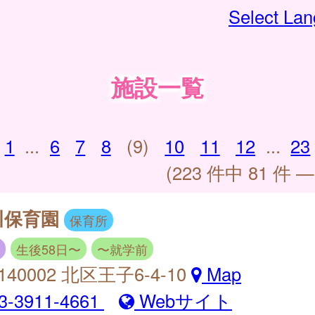
Select La
施設一覧
1
...
6
7
8
(9)
10
11
12
...
23
(223 件中 81 件 —
川保育園
保育所
生後58日〜
〜就学前
140002 北区王子6-4-10
Map
3-3911-4661
Webサイト