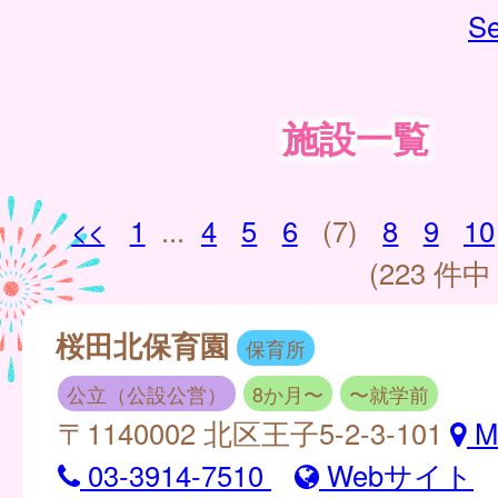
Se
施設一覧
<<
1
...
4
5
6
(7)
8
9
10
(223 件中 
桜田北保育園
保育所
公立（公設公営）
8か月〜
〜就学前
〒1140002 北区王子5-2-3-101
M
03-3914-7510
Webサイト