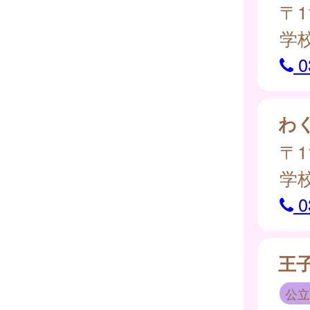
〒1
学
0
わ
〒1
学
0
王
公立