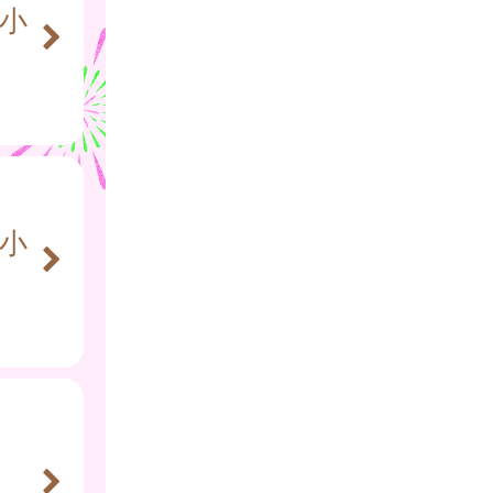
四小
五小