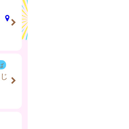
）
ば
みじ