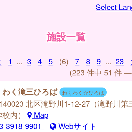
Select La
施設一覧
<
1
...
3
4
5
(6)
7
8
9
...
23
(223 件中 51 件 —
くわく滝三ひろば
わくわく☆ひろば
140023 北区滝野川1-12-27（滝野川第
学校内）
Map
3-3918-9901
Webサイト