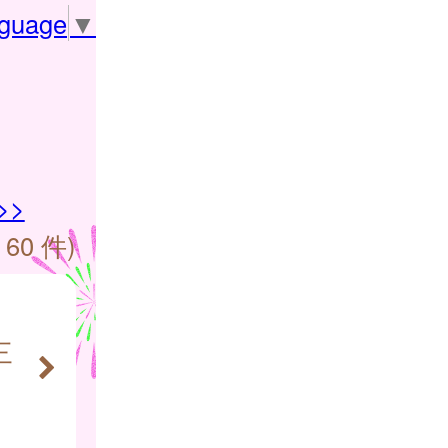
nguage
▼
>>
 60 件)
三