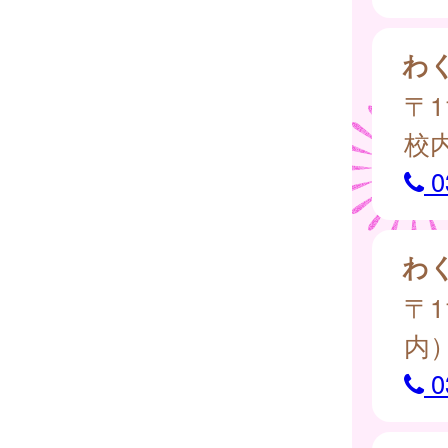
わ
〒1
校
0
わ
〒1
内
0