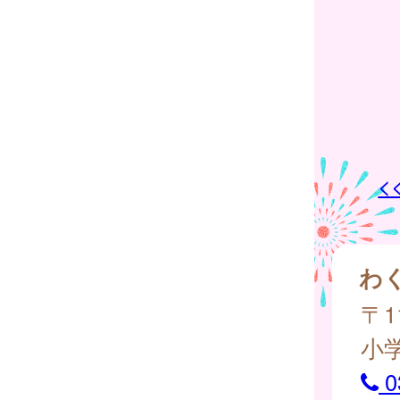
<
わ
〒1
小
0