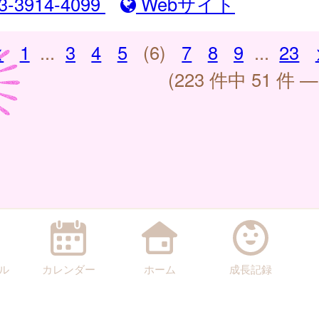
3-3914-4099
Webサイト
<
1
...
3
4
5
(6)
7
8
9
...
23
(223 件中 51 件 —
ル
カレンダー
ホーム
成長記録