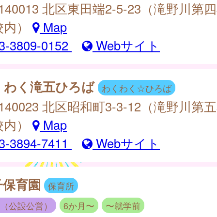
140013 北区東田端2-5-23（滝野川第
校内）
Map
3-3809-0152
Webサイト
くわく滝五ひろば
わくわく☆ひろば
140023 北区昭和町3-3-12（滝野川第
校内）
Map
3-3894-7411
Webサイト
子保育園
保育所
（公設公営）
6か月〜
〜就学前