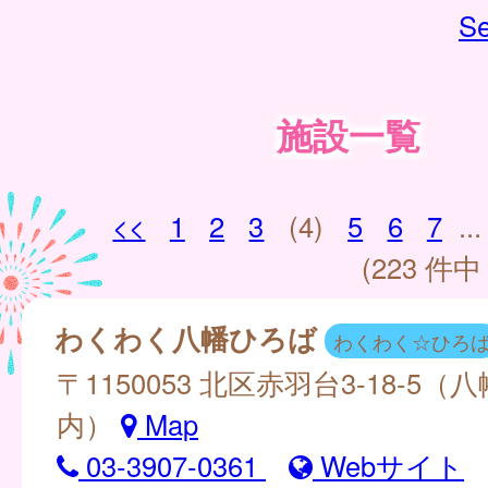
Se
施設一覧
<<
1
2
3
(4)
5
6
7
...
(223 件中 
わくわく八幡ひろば
わくわく☆ひろ
〒1150053 北区赤羽台3-18-5
内）
Map
03-3907-0361
Webサイト