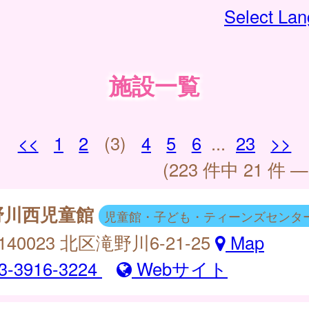
Select La
施設一覧
<<
1
2
(3)
4
5
6
...
23
>>
(223 件中 21 件 —
野川西児童館
児童館・子ども・ティーンズセンタ
140023 北区滝野川6-21-25
Map
3-3916-3224
Webサイト