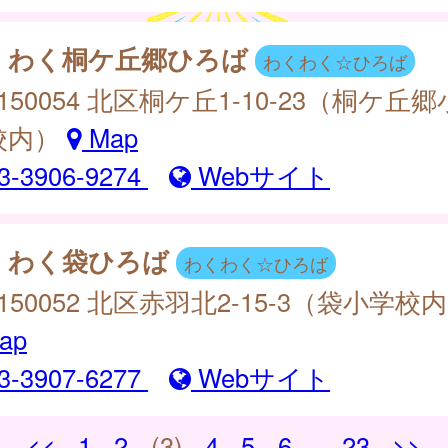
くわく桐ケ丘郷ひろば
わくわく☆ひろば
150054 北区桐ケ丘1-10-23（桐ケ丘郷
校内）
Map
3-3906-9274
Webサイト
くわく袋ひろば
わくわく☆ひろば
150052 北区赤羽北2-15-3（袋小学校
ap
3-3907-6277
Webサイト
<<
1
2
(3)
4
5
6
...
23
>>