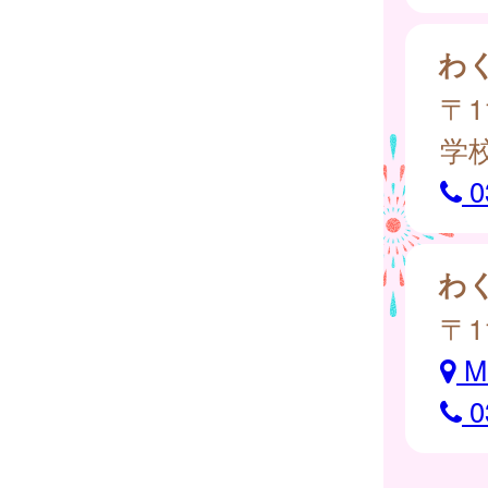
わ
〒1
学
0
わ
〒1
M
0