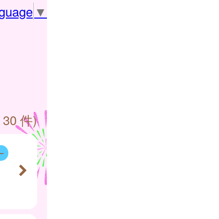
nguage
▼
 30 件)
ー