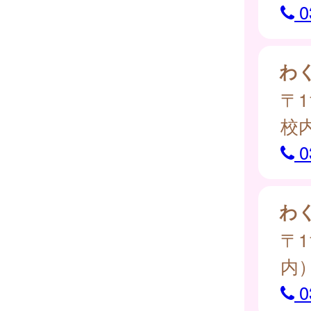
0
わ
〒1
校
0
わ
〒1
内
0