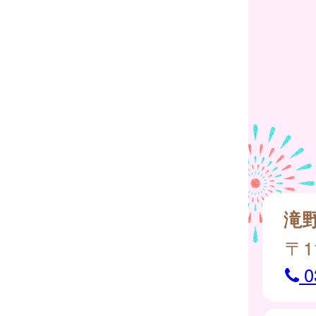
滝
〒1
0