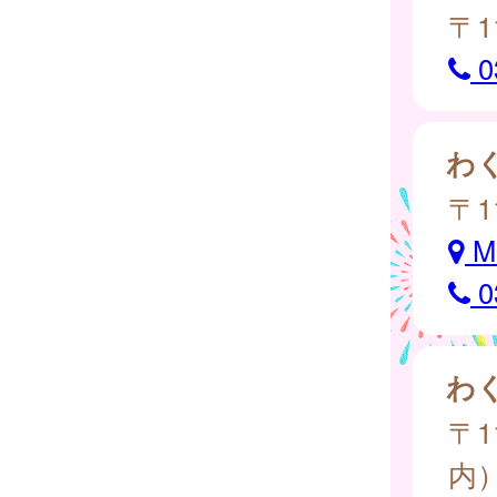
〒1
0
わ
〒1
M
0
わ
〒1
内