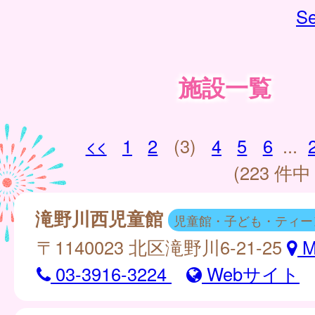
Se
施設一覧
<<
1
2
(3)
4
5
6
...
(223 件中 
滝野川西児童館
児童館・子ども・ティー
〒1140023 北区滝野川6-21-25
M
03-3916-3224
Webサイト