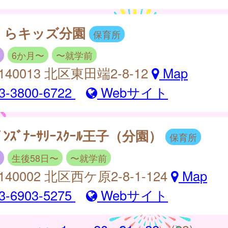
くらキッズ分園
保育所
6か月〜
〜就学前
140013 北区東田端2-8-12
Map
3-3800-6722
Webサイト
ﾋﾟﾝｽﾞﾅｰｻﾘｰｽｸｰﾙ王子（分園）
保育所
生後58日〜
〜就学前
140002 北区西ケ原2-8-1-124
Map
3-6903-5275
Webサイト