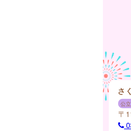
さ
公立
〒1
0