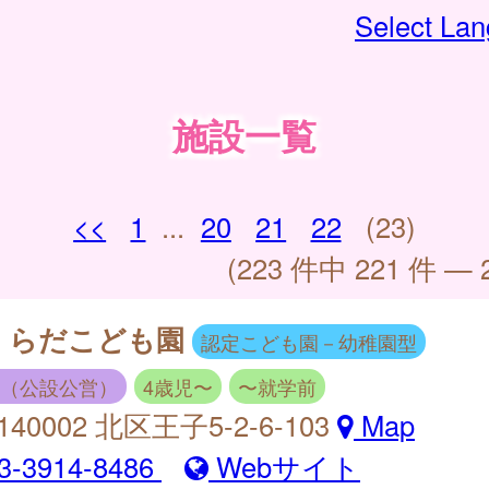
Select La
施設一覧
<<
1
...
20
21
22
(23)
(223 件中 221 件 — 
くらだこども園
認定こども園－幼稚園型
（公設公営）
4歳児〜
〜就学前
140002 北区王子5-2-6-103
Map
3-3914-8486
Webサイト