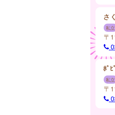
さ
私立
〒1
0
ﾎﾟ
私立
〒1
0