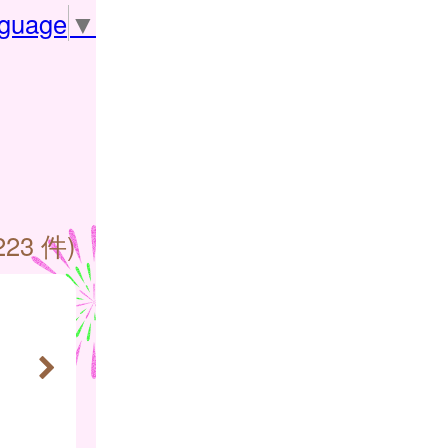
nguage
▼
223 件)