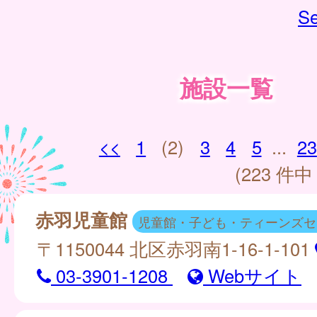
Se
施設一覧
<<
1
(2)
3
4
5
...
23
(223 件中 
赤羽児童館
児童館・子ども・ティーンズセ
〒1150044 北区赤羽南1-16-1-101
03-3901-1208
Webサイト