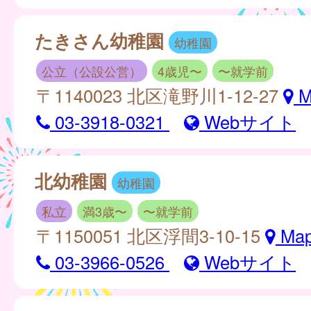
たきさん幼稚園
幼稚園
公立（公設公営）
4歳児〜
〜就学前
〒1140023 北区滝野川1-12-27
M
03-3918-0321
Webサイト
北幼稚園
幼稚園
私立
満3歳〜
〜就学前
〒1150051 北区浮間3-10-15
Ma
03-3966-0526
Webサイト