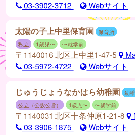
03-3902-3712
Webサイト
太陽の子上中里保育園
保育所
私立
1歳児〜
〜就学前
〒1140016 北区上中里1-47-5
Ma
03-5972-4722
Webサイト
じゅうじょうなかはら幼稚園
幼
公立（公設公営）
4歳児〜
〜就学前
〒1140031 北区十条仲原1-21-8
03-3906-1875
Webサイト