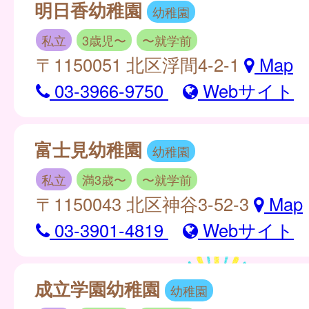
明日香幼稚園
幼稚園
私立
3歳児〜
〜就学前
〒1150051 北区浮間4-2-1
Map
03-3966-9750
Webサイト
富士見幼稚園
幼稚園
私立
満3歳〜
〜就学前
〒1150043 北区神谷3-52-3
Map
03-3901-4819
Webサイト
成立学園幼稚園
幼稚園