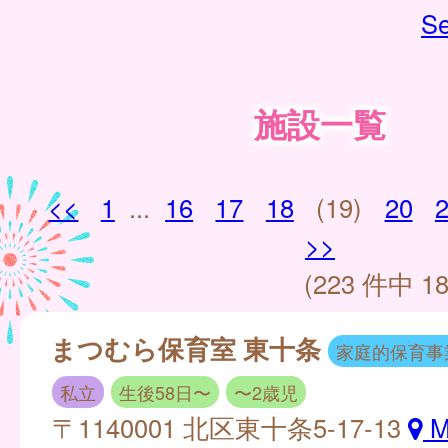
Se
施設一覧
<<
1
...
16
17
18
(19)
20
>>
(223 件中 18
まつむら保育室 東十条
家庭的保育事
私立
生後58日〜
〜2歳児
〒1140001 北区東十条5-17-13
M