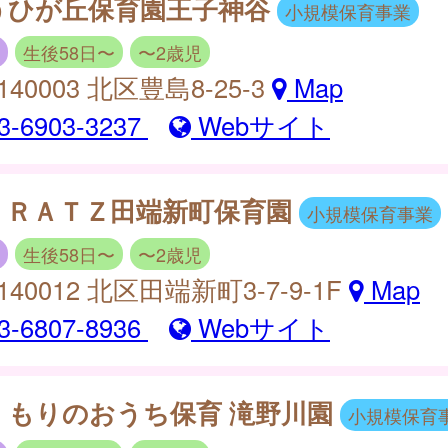
うひが丘保育園王子神谷
小規模保育事業
生後58日〜
〜2歳児
140003 北区豊島8-25-3
Map
3-6903-3237
Webサイト
ＩＲＡＴＺ田端新町保育園
小規模保育事業
生後58日〜
〜2歳児
140012 北区田端新町3-7-9-1F
Map
3-6807-8936
Webサイト
くもりのおうち保育 滝野川園
小規模保育