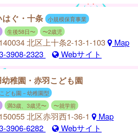
いはぐ・十条
小規模保育事業
生後58日〜
〜2歳児
140034 北区上十条2-13-1-103
Map
3-3908-2323
Webサイト
羽幼稚園・赤羽こども園
こども園－幼稚園型
満3歳、3歳児〜
〜就学前
150055 北区赤羽西1-36-1
Map
3-3906-6282
Webサイト