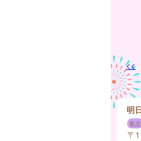
<<
明
私立
〒1