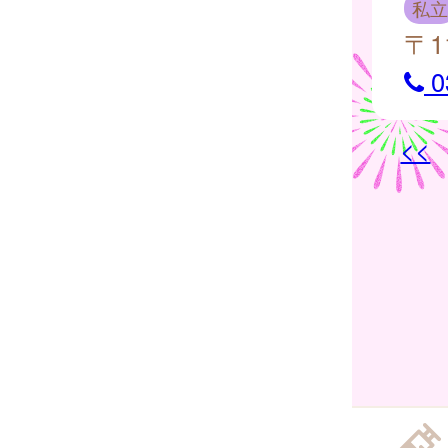
私立
〒1
0
<<