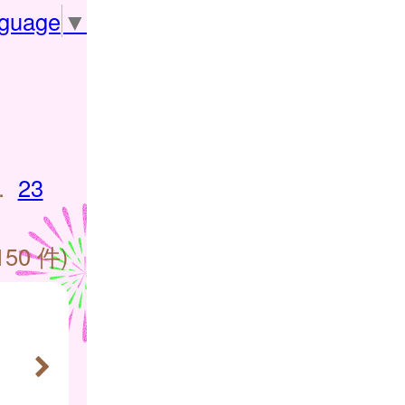
nguage
▼
.
23
150 件)