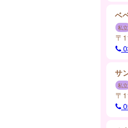
ベ
私立
〒1
0
サ
私立
〒1
0