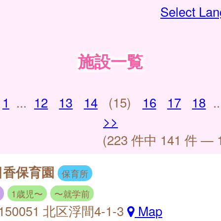
Select La
施設一覧
1
...
12
13
14
(15)
16
17
18
..
>>
(223 件中 141 件 — 
日香保育園
保育所
1歳児〜
〜就学前
150051 北区浮間4-1-3
Map