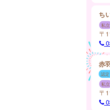
ち
私立
〒1
0
赤
認定
私立
〒1
0