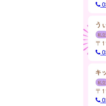
0
う
私立
〒1
0
キ
私立
〒1
0