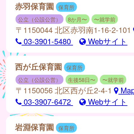
赤羽保育園
保育所
公立（公設公営）
8か月〜
〜就学前
〒1150044 北区赤羽南1-16-2-101
03-3901‐5480
Webサイト
西が丘保育園
保育所
公立（公設公営）
生後58日〜
〜就学前
〒1150056 北区西が丘2-4-1
Ma
03-3907-6472
Webサイト
岩淵保育園
保育所