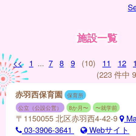
Se
施設一覧
<<
1
...
7
8
9
(10)
11
12
(223 件中 9
赤羽西保育園
保育所
公立（公設公営）
8か月〜
〜就学前
〒1150055 北区赤羽西4-42-9
Ma
03-3906-3641
Webサイト