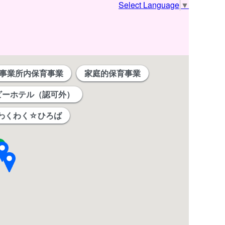
Select Language
▼
事業所内保育事業
家庭的保育事業
ビーホテル（認可外）
わくわく☆ひろば