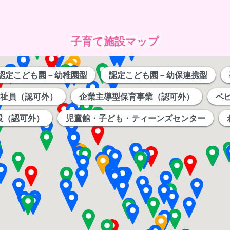
子育て施設マップ
認定こども園－幼稚園型
認定こども園－幼保連携型
祉員（認可外）
企業主導型保育事業（認可外）
ベ
設（認可外）
児童館・子ども・ティーンズセンター